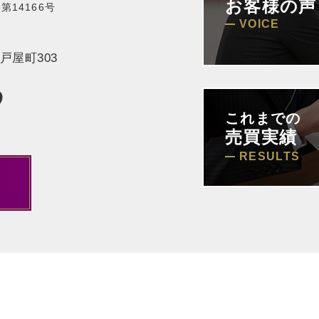
お客様の声
14166号
VOICE
屋町303
9
これまでの
売買実績
RESULTS
ら