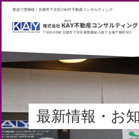
寒波で雪模様｜京都市下京区のKAY不動産コンサルティング
〒600-8398 京都市下京区猪熊通綾小路下る瀬戸屋町303
最新情報・お